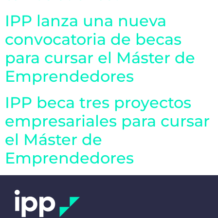
IPP lanza una nueva
convocatoria de becas
para cursar el Máster de
Emprendedores
IPP beca tres proyectos
empresariales para cursar
el Máster de
Emprendedores