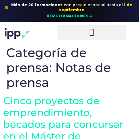
Más de 20 formaciones
con precio especial
hasta el
1 de
☀
septiembre
→
VER FORMACIONES
Categoría de
prensa:
Notas de
prensa
Cinco proyectos de
emprendimiento,
becados para concursar
en el Máster de