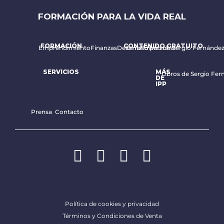
FORMACIÓN PARA LA VIDA REAL
FORMACIÓN
CONTENIDO GRATUITO
Emprendimiento
Finanzas
Desarrollo personal
Email diario de Sergio Fernánde
SERVICIOS
MÁS
Libros de Sergio Fer
DE
IPP
Prensa
Contacto
Política de cookies y privacidad
Términos y Condiciones de Venta