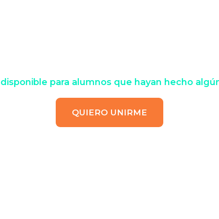
de Libertad Financiera de IPP 
 problema en 30 minutos a la s
disponible para alumnos que hayan hecho algún
QUIERO UNIRME
mos un ebook gratuito que pue
Top Mantra Financiero