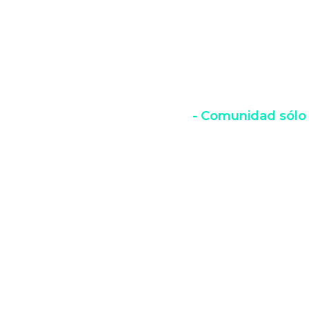
PRO
Únete a la Comunidad 
dinero deje de ser un
- Comunidad sólo 
Sigue leyendo: tene