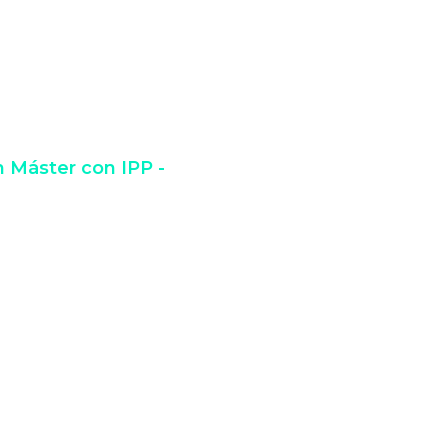
y consigue que el
emana.
 Máster con IPP -
des descargar con mi