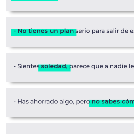
- No tienes un plan
serio para salir de 
- Sientes
soledad,
parece que a nadie le
- Has ahorrado algo, pero
no sabes cómo