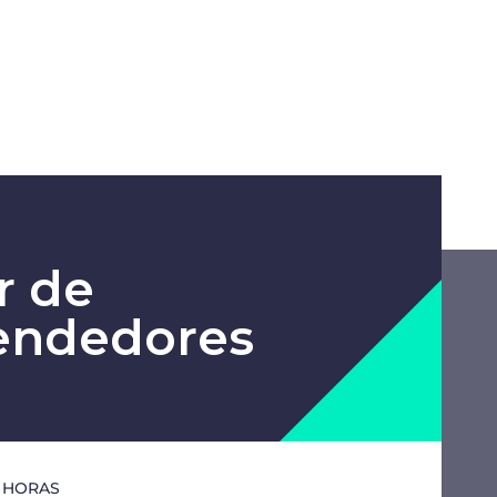
r de
ndedores
0 HORAS