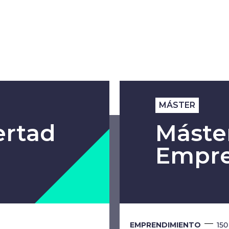
MÁSTER
ertad
Máste
Empre
EMPRENDIMIENTO
15