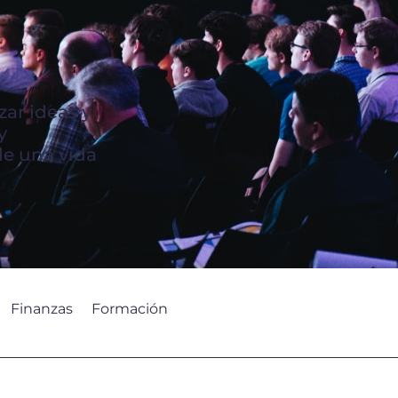
zar ideas y
y
de una vida
Finanzas
Formación