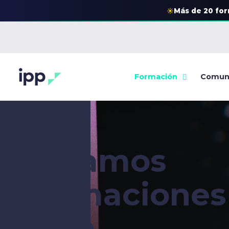
☀
Más de 20 fo
Formación
Comun
Creamos
formaciones
para