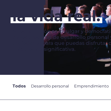
la vida real.
Nuestra misión es divulgar y democrati
claves prácticas de desarrollo personal 
profesional para que puedas disfrutar 
más plena y significativa.
Todos
Desarrollo personal
Emprendimiento