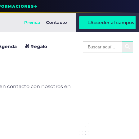
FORMACIONES
→
Acceder al campus
Prensa
Contacto
BOTÓ
Buscar:
Agenda
🎁 Regalo
 en contacto con nosotros en