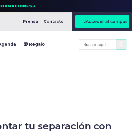
FORMACIONES
→
Acceder al campus
Prensa
Contacto
BOTÓ
Buscar:
Agenda
🎁 Regalo
ntar tu separación con