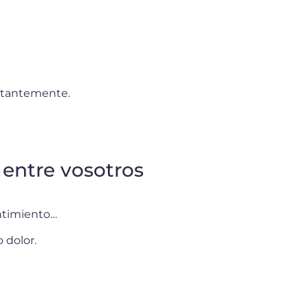
nstantemente.
 entre vosotros
entimiento…
 dolor.