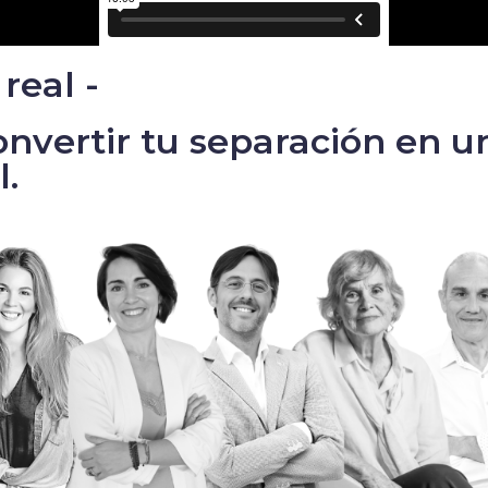
real -
convertir tu separación en 
l.