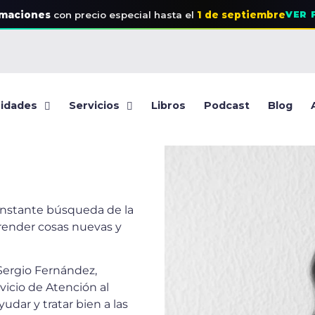
rmaciones
con precio especial
hasta el
1 de septiembre
VER 
idades
Servicios
Libros
Podcast
Blog
constante búsqueda de la
prender cosas nuevas y
Sergio Fernández,
vicio de Atención al
udar y tratar bien a las