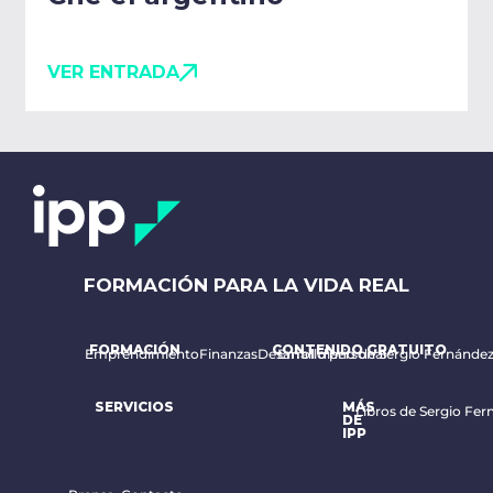
VER ENTRADA
FORMACIÓN PARA LA VIDA REAL
FORMACIÓN
CONTENIDO GRATUITO
Emprendimiento
Finanzas
Desarrollo personal
Email diario de Sergio Fernánde
SERVICIOS
MÁS
Libros de Sergio Fer
DE
IPP