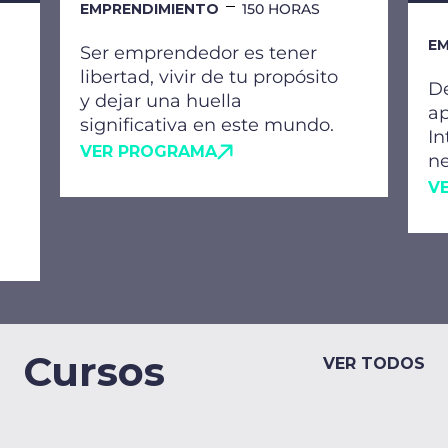
EMPRENDIMIENTO
150 HORAS
EM
Ser emprendedor es tener
libertad, vivir de tu propósito
De
y dejar una huella
ap
significativa en este mundo.
In
VER PROGRAMA
ne
V
Cursos
VER TODOS