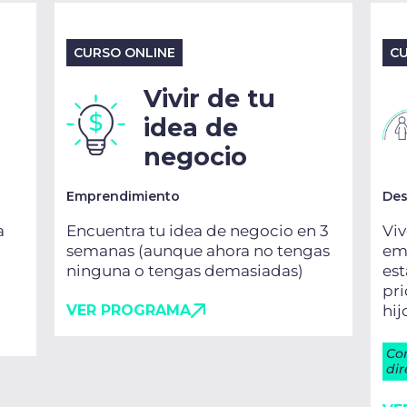
CURSO ONLINE
CU
Vivir de tu
idea de
negocio
Emprendimiento
Des
a
Encuentra tu idea de negocio en 3
Viv
semanas (aunque ahora no tengas
emo
ninguna o tengas demasiadas)
es
pri
VER PROGRAMA
hij
Co
dir