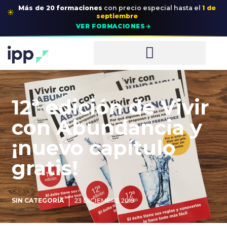
Más de 20 formaciones
con precio especial
hasta el
1 de
☀
septiembre
→
VER FORMACIONES
12ª edición de Vivir
con Abundancia y
¡nuevo capítulo
gratis!
SIN CATEGORÍA
23 DICIEMBRE 2019