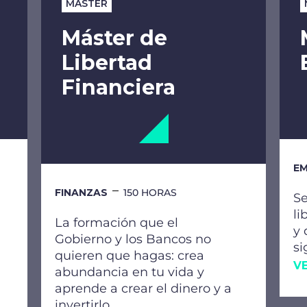
MÁSTER
Máster de
Libertad
Financiera
EM
FINANZAS
150 HORAS
Se
li
La formación que el
y 
Gobierno y los Bancos no
si
quieren que hagas: crea
V
abundancia en tu vida y
aprende a crear el dinero y a
invertirlo.