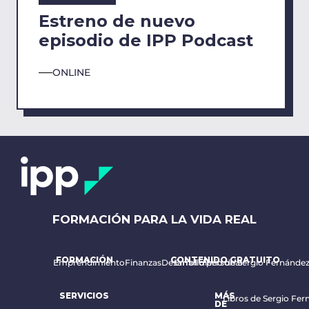
Estreno de nuevo
episodio de IPP Podcast
ONLINE
FORMACIÓN PARA LA VIDA REAL
FORMACIÓN
CONTENIDO GRATUITO
Emprendimiento
Finanzas
Desarrollo personal
Email diario de Sergio Fernánde
SERVICIOS
MÁS
Libros de Sergio Fer
DE