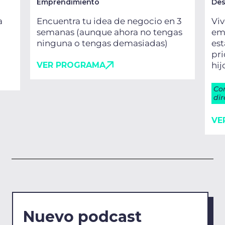
Emprendimiento
Des
a
Encuentra tu idea de negocio en 3
Viv
semanas (aunque ahora no tengas
emo
ninguna o tengas demasiadas)
es
pri
VER PROGRAMA
hij
Co
dir
VE
Nuevo podcast