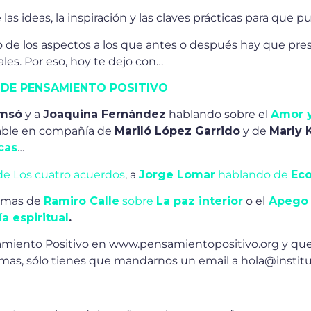
as ideas, la inspiración y las claves prácticas para que pu
o de los aspectos a los que antes o después hay que pres
ales. Por eso, hoy te dejo con…
 DE PENSAMIENTO POSITIVO
amsó
y a
Joaquina Fernández
hablando sobre el
Amor y
dable en compañía de
Mariló López Garrido
y de
Marly 
cas
…
 de Los cuatro acuerdos
, a
Jorge Lomar
hablando de
Eco
ramas de
Ramiro Calle
sobre
La paz interior
o el
Apego 
a espiritual
.
amiento Positivo en www.pensamientopositivo.org y qu
temas, sólo tienes que mandarnos un email a hola@inst