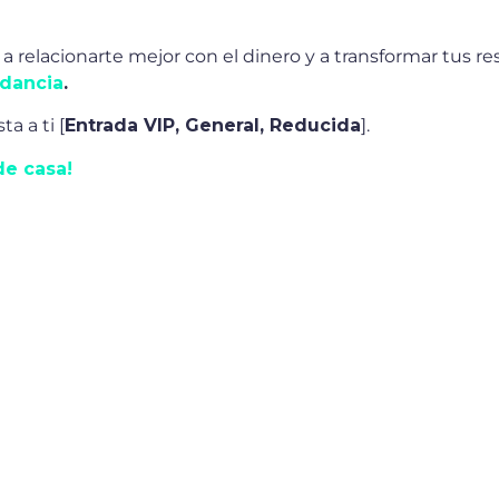
 relacionarte mejor con el dinero y a transformar tus r
ndancia
.
a a ti [
Entrada VIP, General, Reducida
].
de casa!