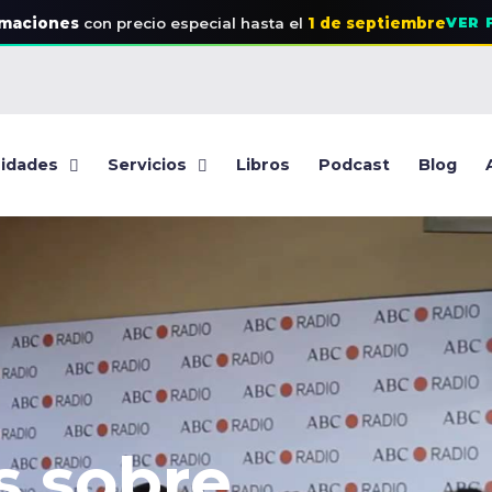
rmaciones
con precio especial
hasta el
1 de septiembre
VER 
idades
Servicios
Libros
Podcast
Blog
s sobre