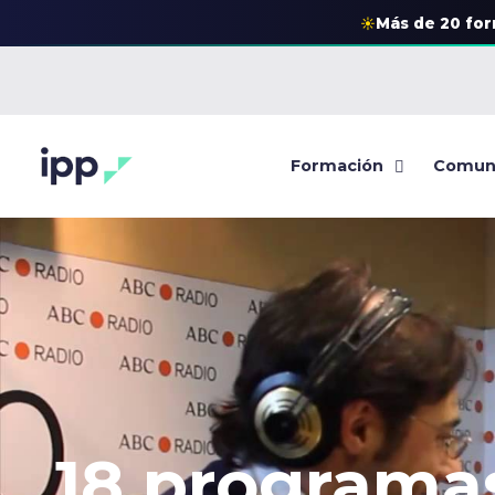
☀
Más de 20 fo
Formación
Comun
18 programa