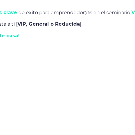
s clave
de éxito para emprendedor@s en el seminario
V
a a ti [
VIP, General o Reducida
].
de casa!