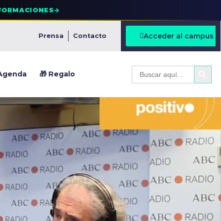
FORMACIONES
→
Acceder al campus
Prensa
Contacto
BOTÓ
Buscar:
Agenda
🎁 Regalo