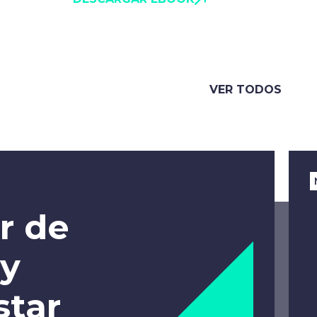
VER TODOS
r de
 y
star