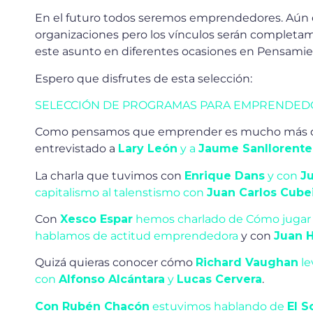
En el futuro todos seremos emprendedores. Aún q
organizaciones pero los vínculos serán completame
este asunto en diferentes ocasiones en Pensamien
Espero que disfrutes de esta selección:
SELECCIÓN DE PROGRAMAS PARA EMPRENDEDO
Como pensamos que emprender es mucho más que 
entrevistado a
Lary León
y a
Jaume Sanllorente
La charla que tuvimos con
Enrique Dans
y con
J
capitalismo al talenstismo con
Juan Carlos Cube
Con
Xesco Espar
hemos charlado de Cómo jugar 
hablamos de actitud emprendedora
y con
Juan 
Quizá quieras conocer cómo
Richard Vaughan
le
con
Alfonso Alcántara
y
Lucas Cervera
.
Con Rubén Chacón
estuvimos hablando de
El 