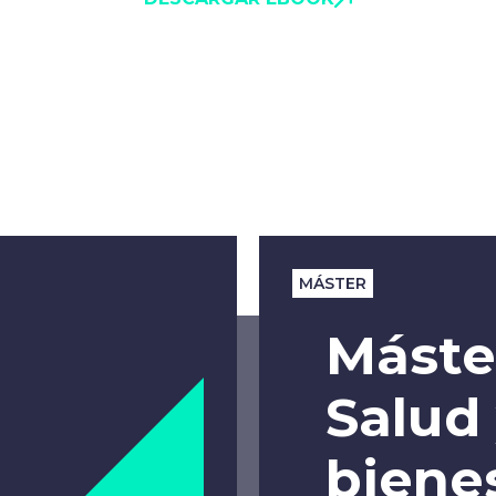
MÁSTER
Máste
Salud
biene