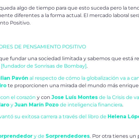
ueda algo de tiempo para que esto suceda pero la ten
nte diferentes a la forma actual. El mercado laboral ser
to Positivo.
RES DE PENSAMIENTO POSITIVO
fundar una sociedad limitada y sabemos que está rela
[fundador de Sonrisas de Bombay]
.
ulian Pavón
al respecto de cómo la globalización va a ca
iro
te proporcionen una mirada del mundo más enrique
con el corazón
y con
Jose Luís Montes
de la Crisis de v
Haro
y
Juan Marín Pozo
de inteligencia financiera
.
vantó su exitosa carrera a través del libro de
Helena Lóp
Sorprendedor
y de
Sorprendedores
.
Por otra tienes un