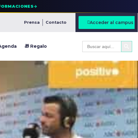
FORMACIONES
→
Acceder al campus
Prensa
Contacto
BOTÓ
Buscar:
Agenda
🎁 Regalo