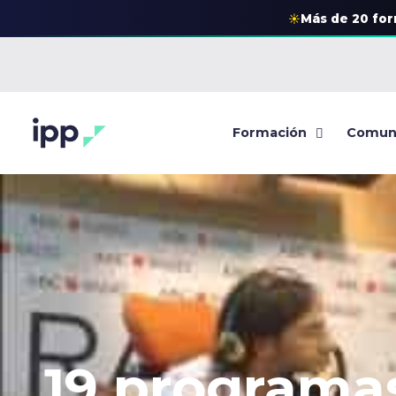
☀
Más de 20 fo
Formación
Comun
19 programa