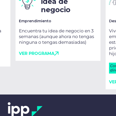
idea de
negocio
Emprendimiento
Des
a
Encuentra tu idea de negocio en 3
Viv
semanas (aunque ahora no tengas
emo
ninguna o tengas demasiadas)
es
pri
VER PROGRAMA
hij
Co
dir
VE