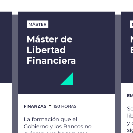
MÁSTER
Máster de
Libertad
Financiera
EM
FINANZAS
150 HORAS
Se
li
La formación que el
y 
Gobierno y los Bancos no
si