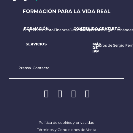
FORMACIÓN PARA LA VIDA REAL
FORMACIÓN
CONTENIDO GRATUITO
Emprendimiento
Finanzas
Desarrollo personal
Email diario de Sergio Fernánde
SERVICIOS
MÁS
Libros de Sergio Fer
DE
IPP
Prensa
Contacto
Política de cookies y privacidad
Términos y Condiciones de Venta