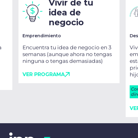
Vivir de tu
idea de
negocio
Emprendimiento
Des
a
Encuentra tu idea de negocio en 3
Viv
semanas (aunque ahora no tengas
emo
ninguna o tengas demasiadas)
es
pri
VER PROGRAMA
hij
Co
dir
VE