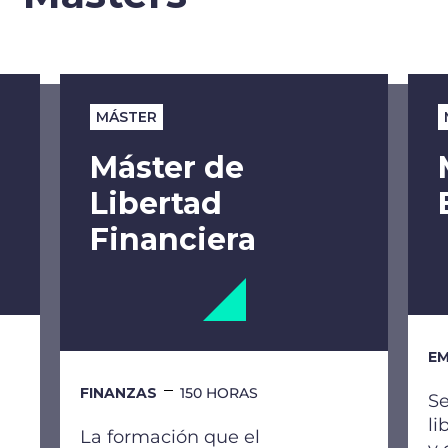
MÁSTER
Máster de
Libertad
Financiera
EM
FINANZAS
150 HORAS
Se
li
La formación que el