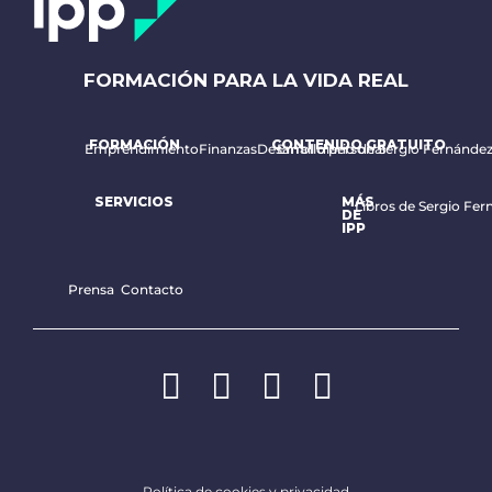
FORMACIÓN PARA LA VIDA REAL
FORMACIÓN
CONTENIDO GRATUITO
Emprendimiento
Finanzas
Desarrollo personal
Email diario de Sergio Fernánde
SERVICIOS
MÁS
Libros de Sergio Fer
DE
IPP
Prensa
Contacto
Política de cookies y privacidad