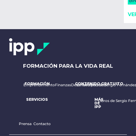
dir
VE
FORMACIÓN PARA LA VIDA REAL
FORMACIÓN
CONTENIDO GRATUITO
Emprendimiento
Finanzas
Desarrollo personal
Email diario de Sergio Fernánde
SERVICIOS
MÁS
Libros de Sergio Fer
DE
IPP
Prensa
Contacto