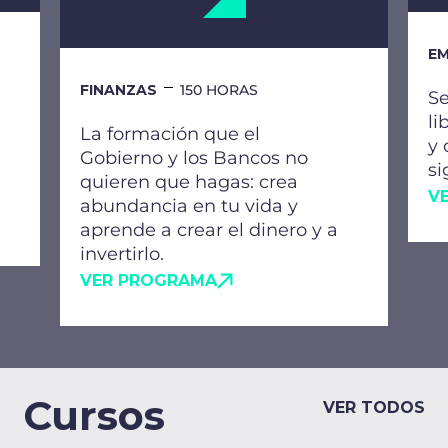
EM
FINANZAS
150 HORAS
Se
li
La formación que el
y 
Gobierno y los Bancos no
si
quieren que hagas: crea
V
abundancia en tu vida y
aprende a crear el dinero y a
invertirlo.
VER PROGRAMA
Cursos
VER TODOS