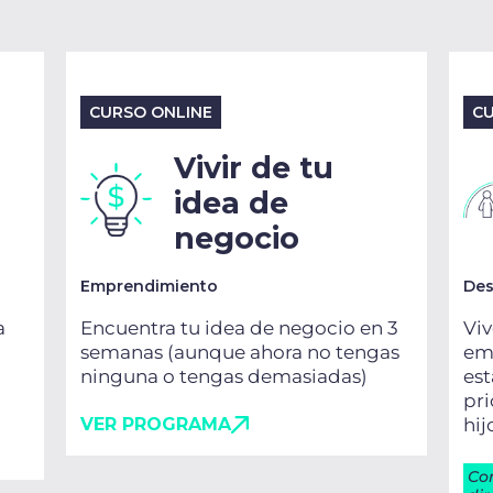
CURSO ONLINE
CU
Vivir de tu
idea de
negocio
Emprendimiento
Des
a
Encuentra tu idea de negocio en 3
Viv
semanas (aunque ahora no tengas
emo
ninguna o tengas demasiadas)
es
pri
VER PROGRAMA
hij
Co