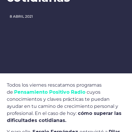
8 ABRIL 2021
Todos los viernes rescatamos programas
de
Pensamiento Positivo Radio
cuyos
conocimientos y claves prácticas te puedan
ayudar en tu camino de crecimiento personal y
profesional. En el caso de hoy:
cómo superar las
dificultades cotidianas.
Y para ello,
Sergio Fernández
entrevistó a
Pilar