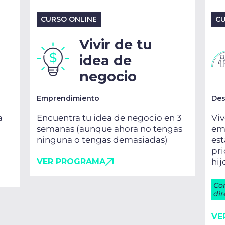
CURSO ONLINE
CU
Vivir de tu
idea de
negocio
Emprendimiento
Des
a
Encuentra tu idea de negocio en 3
Viv
semanas (aunque ahora no tengas
emo
ninguna o tengas demasiadas)
es
pri
VER PROGRAMA
hij
Co
dir
VE