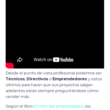
Desde el punto de vista profesional podemos ser
Técnicos
,
Directivos
o
Emprendedores
y estos
últimos para hacer que sus proyectos salgan
adelantes están siempre preguntándose cómo
vender más.
Según el libro
El mito del emprendedor
, los