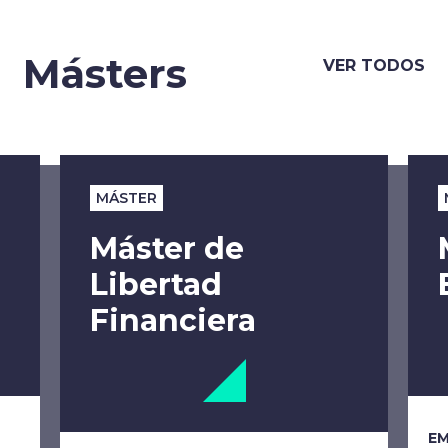
Másters
VER TODOS
MÁSTER
Máster de
Libertad
Financiera
EM