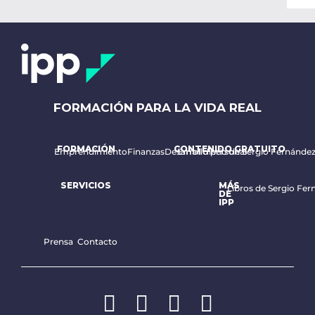
FORMACIÓN PARA LA VIDA REAL
FORMACIÓN
CONTENIDO GRATUITO
Emprendimiento
Finanzas
Desarrollo personal
Email diario de Sergio Fernánde
SERVICIOS
MÁS
Libros de Sergio Fer
DE
IPP
Prensa
Contacto