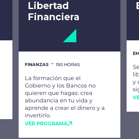
Libertad
Financiera
EM
FINANZAS
150 HORAS
Se
li
La formación que el
y 
Gobierno y los Bancos no
si
quieren que hagas: crea
V
abundancia en tu vida y
aprende a crear el dinero y a
invertirlo.
VER PROGRAMA