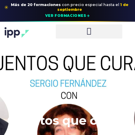
Más de 20 formaciones
con precio especial
hasta el
1 de
☀
septiembre
→
VER FORMACIONES
Cuentos que curan