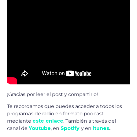
¡Gracias por leer el post y compartirlo!
Te recordamos que puedes acceder a todos los
programas de radio en formato podcast
mediante
este enlace
. También a través del
canal de
Youtube
, en
Spotify
y en
Itunes
.