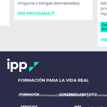
ninguna o tengas demasiadas)
es
pri
VER PROGRAMA
hij
Co
dir
VE
FORMACIÓN PARA LA VIDA REAL
FORMACIÓN
CONTENIDO GRATUITO
Emprendimiento
Finanzas
Desarrollo personal
Email diario de Sergio Fernánde
SERVICIOS
MÁS