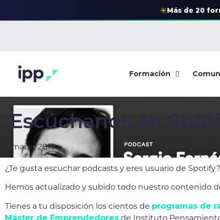
☀
Más de 20 fo
Formación
Comun
¡Escúchanos en Spoti
5 marzo 2019
¿Te gusta escuchar podcasts y eres usuario de Spotify?
Hemos actualizado y subido todo nuestro contenido de
Tienes a tu disposición los cientos de
programas de r
Máster de Emprendedores
de Instituto Pensamiento