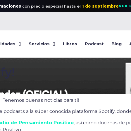
rmaciones
con precio especial
hasta el
1 de septiembre
VER 
idades
Servicios
Libros
Podcast
Blog
fy!
 ¡Tenemos buenas noticias para ti!
 podcasts a la súper conocida plataforma Spotify, dond
adio de Pensamiento Positivo
, así como docenas de p
 Positivo.