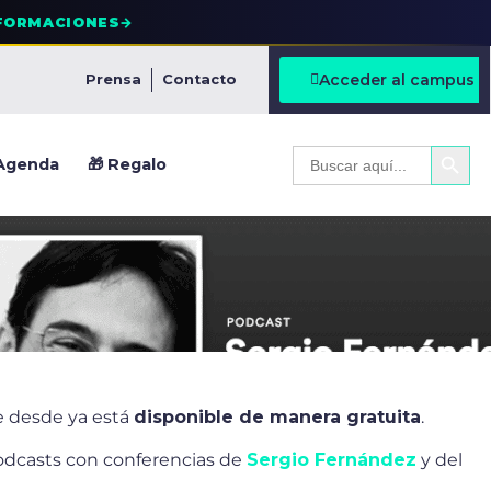
FORMACIONES
→
Acceder al campus
Prensa
Contacto
BOTÓ
Buscar:
Agenda
🎁 Regalo
e desde ya está
disponible de manera gratuita
.
odcasts con conferencias de
Sergio Fernández
y del