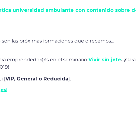
tica universidad ambulante con contenido sobre de
as son las próximas formaciones que ofrecemos…
para emprendedor@s en el seminario
Vivir sin jefe
.
¡Gara
019!
i [
VIP, General o Reducida
].
sa!