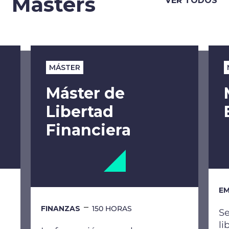
Másters
VER TODOS
MÁSTER
Máster de
Libertad
Financiera
EM
FINANZAS
150 HORAS
Se
li