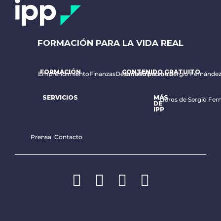
FORMACIÓN PARA LA VIDA REAL
FORMACIÓN
CONTENIDO GRATUITO
Emprendimiento
Finanzas
Desarrollo personal
Email diario de Sergio Fernánde
SERVICIOS
MÁS
Libros de Sergio Fer
DE
IPP
Prensa
Contacto