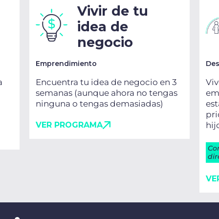
Vivir de tu
idea de
negocio
Emprendimiento
Des
a
Encuentra tu idea de negocio en 3
Viv
semanas (aunque ahora no tengas
emo
ninguna o tengas demasiadas)
es
pri
VER PROGRAMA
hij
Co
dir
VE