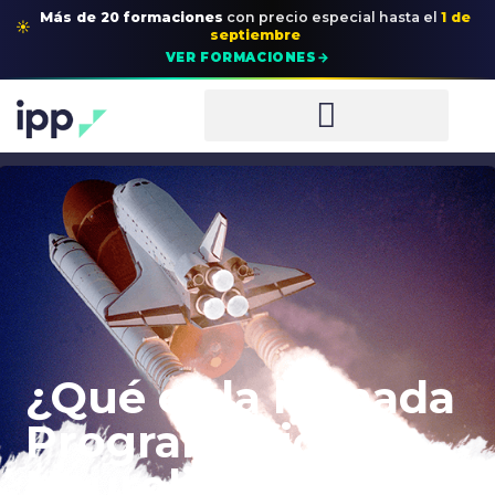
Más de 20 formaciones
con precio especial
hasta el
1 de
☀
septiembre
→
VER FORMACIONES
¿Qué es la llamada
Programación
Neurolingüística?