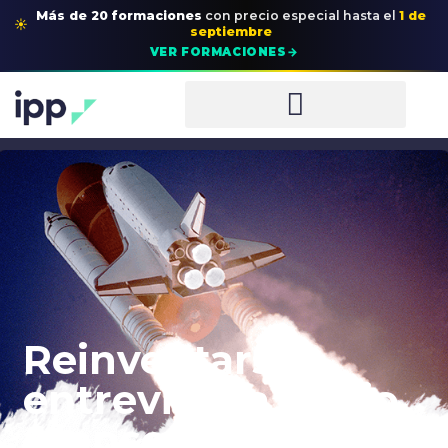
Más de 20 formaciones
con precio especial
hasta el
1 de
☀
septiembre
→
VER FORMACIONES
Reinventarse,
entrevista a Mario
Alonso Puig