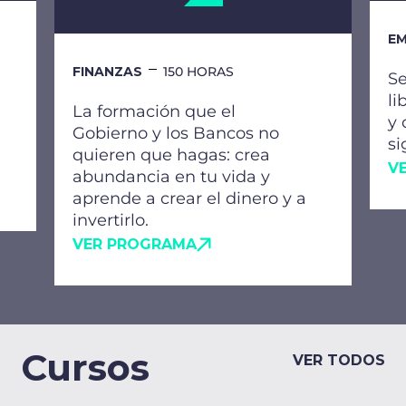
EM
FINANZAS
150 HORAS
Se
li
La formación que el
y 
Gobierno y los Bancos no
si
quieren que hagas: crea
V
abundancia en tu vida y
aprende a crear el dinero y a
invertirlo.
VER PROGRAMA
Cursos
VER TODOS