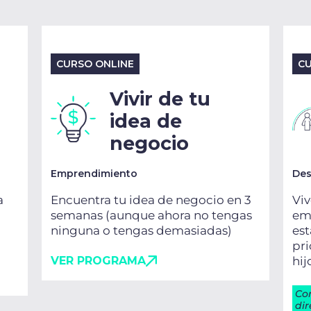
CURSO ONLINE
CU
Vivir de tu
idea de
negocio
Emprendimiento
Des
a
Encuentra tu idea de negocio en 3
Viv
semanas (aunque ahora no tengas
emo
ninguna o tengas demasiadas)
es
pri
VER PROGRAMA
hij
Co
dir