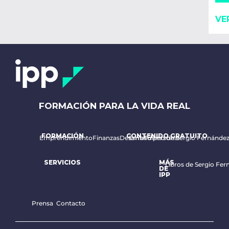
VE
FORMACIÓN PARA LA VIDA REAL
FORMACIÓN
CONTENIDO GRATUITO
Emprendimiento
Finanzas
Desarrollo personal
Email diario de Sergio Fernánde
SERVICIOS
MÁS
Libros de Sergio Fer
DE
IPP
Prensa
Contacto