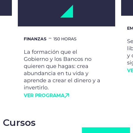
si
quieren que hagas: crea
V
abundancia en tu vida y
aprende a crear el dinero y a
invertirlo.
VER PROGRAMA
Cursos
VER TODOS
CURSO ONLINE
CU
Vivir de tu