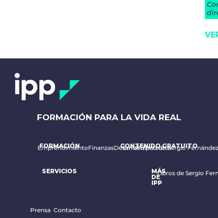
FORMACIÓN PARA LA VIDA REAL
FORMACIÓN
CONTENIDO GRATUITO
Emprendimiento
Finanzas
Desarrollo personal
Email diario de Sergio Fernánde
SERVICIOS
MÁS
Libros de Sergio Fer
DE
IPP
Prensa
Contacto
Política de cookies y privacidad
Términos y Condiciones de Venta