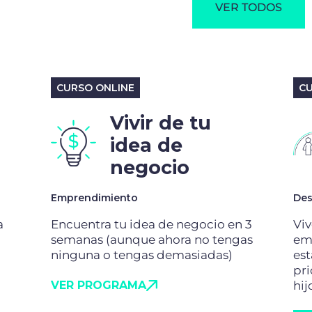
idea de
negocio
Emprendimiento
Des
a
Encuentra tu idea de negocio en 3
Viv
semanas (aunque ahora no tengas
emo
ninguna o tengas demasiadas)
es
pri
VER PROGRAMA
hij
Co
dir
VE