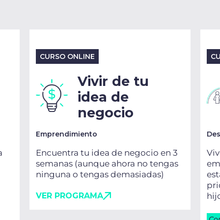
CURSO ONLINE
CU
Vivir de tu
idea de
negocio
Emprendimiento
Des
a
Encuentra tu idea de negocio en 3
Viv
semanas (aunque ahora no tengas
emo
ninguna o tengas demasiadas)
es
pri
VER PROGRAMA
hij
Co