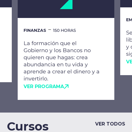
EM
FINANZAS
150 HORAS
Se
li
La formación que el
y 
Gobierno y los Bancos no
si
quieren que hagas: crea
V
abundancia en tu vida y
aprende a crear el dinero y a
invertirlo.
VER PROGRAMA
Cursos
VER TODOS