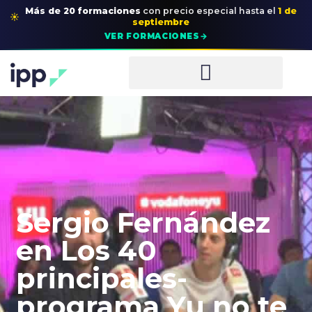
Más de 20 formaciones
con precio especial
hasta el
1 de
☀
septiembre
→
VER FORMACIONES
Sergio Fernández
en Los 40
principales-
programa Yu no te