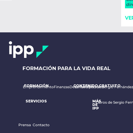
dir
VE
FORMACIÓN PARA LA VIDA REAL
FORMACIÓN
CONTENIDO GRATUITO
Emprendimiento
Finanzas
Desarrollo personal
Email diario de Sergio Fernánde
SERVICIOS
MÁS
Libros de Sergio Fer
DE
IPP
Prensa
Contacto