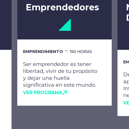
Emprendedores
EMPRENDIMIENTO
150 HORAS
EM
Ser emprendedor es tener
libertad, vivir de tu propósito
De
y dejar una huella
ap
significativa en este mundo.
In
VER PROGRAMA
ne
V