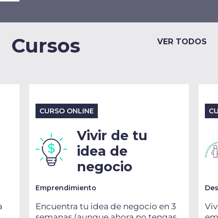
Cursos
VER TODOS
CURSO ONLINE
CU
Vivir de tu
idea de
negocio
Emprendimiento
Des
a
Encuentra tu idea de negocio en 3
Viv
semanas (aunque ahora no tengas
emo