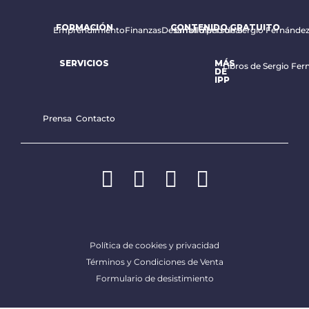
FORMACIÓN
CONTENIDO GRATUITO
Emprendimiento
Finanzas
Desarrollo personal
Email diario de Sergio Fernánde
SERVICIOS
MÁS
Libros de Sergio Fer
DE
IPP
Prensa
Contacto
Política de cookies y privacidad
Términos y Condiciones de Venta
Formulario de desistimiento