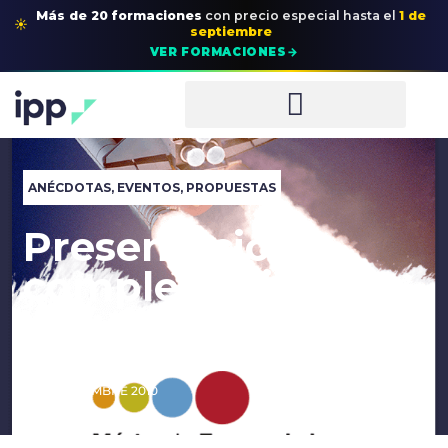
Más de 20 formaciones
con precio especial
hasta el
1 de
☀
septiembre
→
VER FORMACIONES
ANÉCDOTAS
,
EVENTOS
,
PROPUESTAS
Presentación
completa Vivir sin
miedos
25 NOVIEMBRE 2010