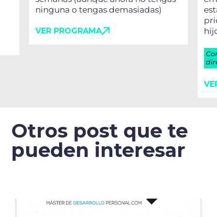
ninguna o tengas demasiadas)
es
pri
VER PROGRAMA
hij
Co
dir
VE
Otros post que te
pueden interesar