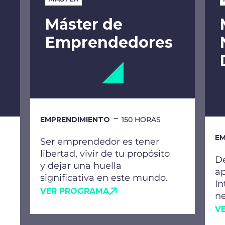
Máster de
Emprendedores
EMPRENDIMIENTO
150 HORAS
EM
Ser emprendedor es tener
libertad, vivir de tu propósito
De
y dejar una huella
ap
significativa en este mundo.
In
VER PROGRAMA
ne
V