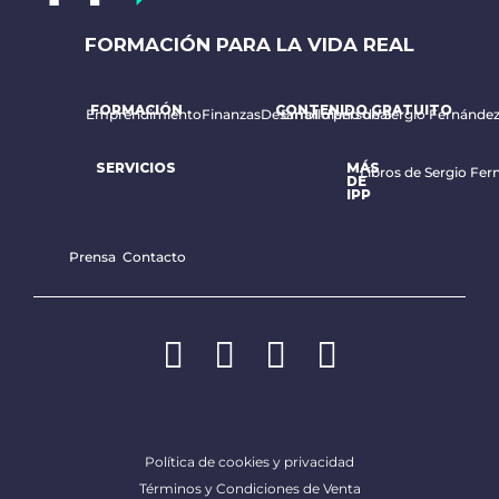
FORMACIÓN PARA LA VIDA REAL
FORMACIÓN
CONTENIDO GRATUITO
Emprendimiento
Finanzas
Desarrollo personal
Email diario de Sergio Fernánde
SERVICIOS
MÁS
Libros de Sergio Fer
DE
IPP
Prensa
Contacto
Política de cookies y privacidad
Términos y Condiciones de Venta