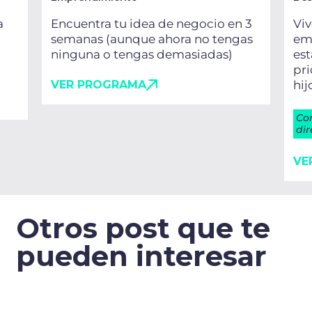
a
Encuentra tu idea de negocio en 3
Viv
semanas (aunque ahora no tengas
emo
ninguna o tengas demasiadas)
es
pri
VER PROGRAMA
hij
Co
dir
VE
Otros post que te
pueden interesar