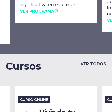
ap
significativa en este mundo.
In
VER PROGRAMA
ne
V
Cursos
VER TODOS
CURSO ONLINE
CU