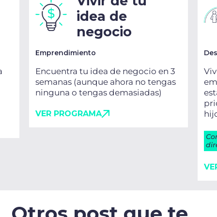
Vivir de tu
idea de
negocio
Emprendimiento
Des
a
Encuentra tu idea de negocio en 3
Viv
semanas (aunque ahora no tengas
emo
ninguna o tengas demasiadas)
es
pri
VER PROGRAMA
hij
Co
dir
VE
Otros post que te