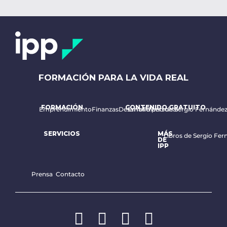
FORMACIÓN PARA LA VIDA REAL
FORMACIÓN
CONTENIDO GRATUITO
Emprendimiento
Finanzas
Desarrollo personal
Email diario de Sergio Fernánde
SERVICIOS
MÁS
Libros de Sergio Fer
DE
IPP
Prensa
Contacto