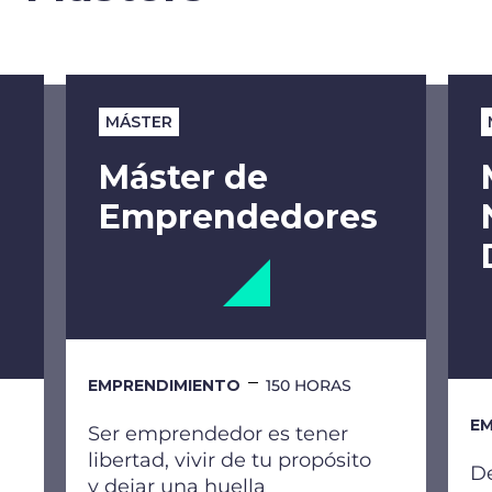
MÁSTER
Máster de
Emprendedores
EMPRENDIMIENTO
150 HORAS
EM
Ser emprendedor es tener
libertad, vivir de tu propósito
De
y dejar una huella