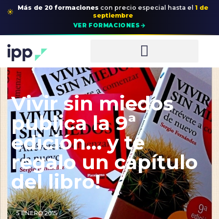
Más de 20 formaciones
con precio especial
hasta el
1 de
☀
septiembre
→
VER FORMACIONES
Vivir sin miedos
publica la 9ª
edición… y te
regalo un capítulo
del libro!
5 ENERO 2015